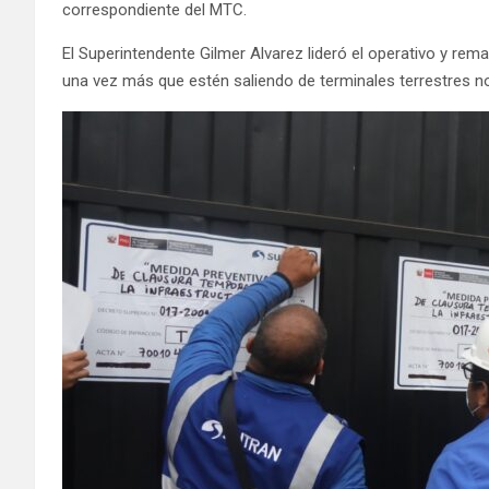
correspondiente del MTC.
El Superintendente Gilmer Alvarez lideró el operativo y re
una vez más que estén saliendo de terminales terrestres n