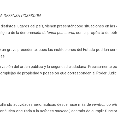
DA DEFENSA POSESORIA
n distintos lugares del país, vienen presentándose situaciones en l
a figura de la denominada
defensa posesoria
, con el propósito de ob
o un grave precedente, pues las instituciones del Estado podrían se
les.
ervación del orden público y la seguridad ciudadana. Precisamente p
 complejas de propiedad y posesión que corresponden al Poder Judicial
ollando actividades aeronáuticas desde hace más de
veinticinco añ
ronáutica vinculada a la
defensa nacional
, además de cumplir funcion