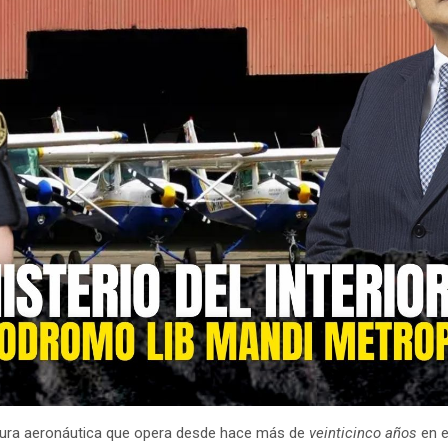
ctura aeronáutica que opera desde hace más de
veinticinco años
en el