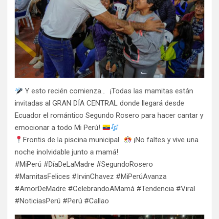
Y esto recién comienza… ¡Todas las mamitas están
invitadas al GRAN DÍA CENTRAL donde llegará desde
Ecuador el romántico Segundo Rosero para hacer cantar y
emocionar a todo Mi Perú!
Frontis de la piscina municipal
¡No faltes y vive una
noche inolvidable junto a mamá!
#MiPerú #DíaDeLaMadre #SegundoRosero
#MamitasFelices #IrvinChavez #MiPerúAvanza
#AmorDeMadre #CelebrandoAMamá #Tendencia #Viral
#NoticiasPerú #Perú #Callao