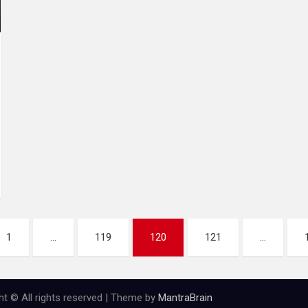
1
…
119
120
121
…
ht © All rights reserved | Theme by
MantraBrain