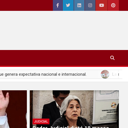
ativa nacional e internacional.
La selección peruana de
JUDICIAL